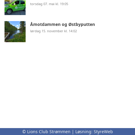
torsdag 07. mai kl. 19:05
Åmotdammen og Østbyputten
lørdag 15. november kl. 14:02
© Lions Club Strømmen | Løsning:
StyreWeb